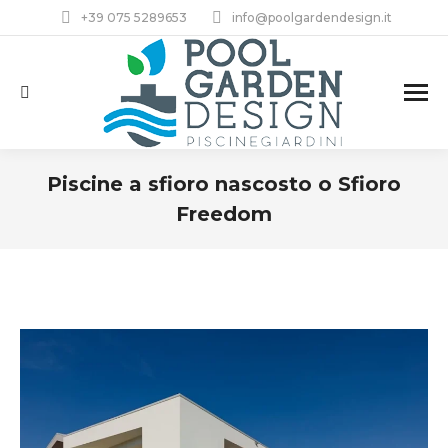
+39 075 5289653
info@poolgardendesign.it
Cerca:
Piscine a sfioro nascosto o Sfioro
Freedom
Tu sei qui: