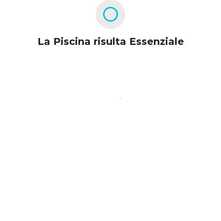
La Piscina risulta Essenziale
Configura la tua piscina
Scegli stile, location, colore, accessori e
finiture