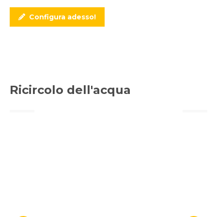
Configura adesso!
Piscine con skimmer
Ricircolo dell'acqua
Scopri di più...