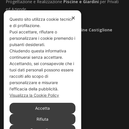
Progettazione e Realizzazione
Piscine e Giardini
per Privati
ed Aziende.
✕
Questo sito utilizza cookie tecnici
P.IVA 03556200545
e di profilazione.
Rivenditore autorizzato e partner di
Piscine Castiglione
Puoi accettare, rifiutare o
personalizzare i cookie premendo i
pulsanti desiderati.
Contatti
Chiudendo questa informativa
continuerai senza accettare.
Telefono:
Accettando, sei consapevole che i
+39 075 528 96 53
tuoi dati personali possono essere
raccolti allo scopo di
Email:
personalizzare e misurare
l'efficacia della pubblicità.
info@poolgardendesign.it
Visualizza la Cookie Policy
Sede:
Accetta
Via Sandro Penna 95, 06132 Perugia
Rifiuta
Privacy